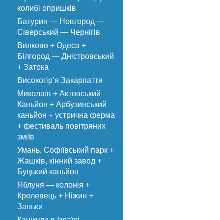
колибі опришків
Батурин — Новгород —
Сіверський — Чернігів
Вилково + Одеса +
Білгород — Дністровський
+ Затока
Високогір’я Закарпаття
Миколаїв + Актовський
Каньйон + Арбузинський
каньйон + устрична ферма
+ фестиваль повітряних
зміїв
Умань, Софіївський парк +
Жашків, кінний завод +
Буцький каньйон
Яблуня — колонія +
Кролевець + Ніжин +
Заньки
Канікули в Ізраїлі