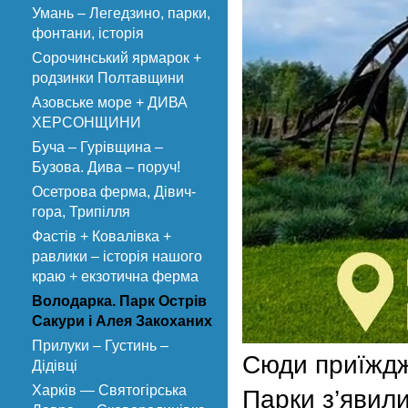
Умань – Легедзино, парки,
фонтани, історія
Сорочинський ярмарок +
родзинки Полтавщини
Азовське море + ДИВА
ХЕРСОНЩИНИ
Буча – Гурівщина –
Бузова. Дива – поруч!
Осетрова ферма, Дівич-
гора, Трипілля
Фастів + Ковалівка +
равлики – історія нашого
краю + екзотична ферма
Володарка. Парк Острів
Сакури і Алея Закоханих
Прилуки – Густинь –
Сюди приїжджа
Дідівці
Харків — Святогірська
Парки з’явили