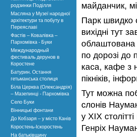
майданчик, мі
родзинки Поділля
Масляна у Музеї народної
Парк швидко 
архітектури та побуту в
Переяславі
вихідні тут з
Фастів – Ковалівка –
облаштована 
Пархомівка - Буки
Международный
по дорозі до 
фестиваль дерунов в
Коростене
каса, кафе з 
Батурин. Остання
пікніків, інф
гетьманська столиця
Біла Церква (Олександрія)
Тут можна поб
– Мазепинці - Пархомівка
Село Буки
слонів Наума
Вінницькі фонтани
у XIX столітт
До Кобзаря – у місто Канів
Генріх Науман
Коростень-Іскоростень
На батьківщину