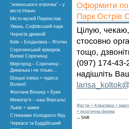
Оформити поп
"ніжинського огірочка” – у
місто Ніжин
Парк Острів 
Місто-музей Переяслав
Умань. Софіївський парк
Цілую, чекаю,
Чернігів древній
стосовно орга
Київ – Богданівка – Яготин
Сорочинський ярмарок.
тощо, дзвоніт
Великі Сорочинці
(097) 174-43-
Миргород – Сорочинці -
Диканька і не тільки…
надішліть Ва
Шацькі озера + чудеса
ten.rku@kotlok
Волині!
Фонтани Вінниці + Буки
Межигір’я – наш Версаль!
Фастів + Ковалівка + равл
Львів + замки
+ екзотична ферма
Стежками Холодного Яру
←Shift
Черкаси та Буддійський