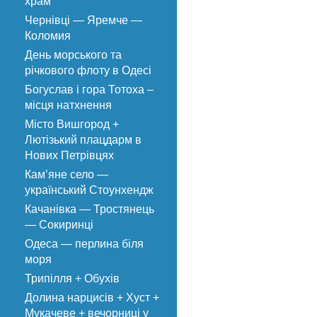
храм
Чернівці — Яремче —
Коломия
День морського та
річкового флоту в Одесі
Богуслав і гора Тотоха –
місця натхнення
Місто Вишгород +
Лютізький плацдарм в
Нових Петрівцях
Кам’яне село —
український Стоунхендж
Качанівка — Тростянець
— Сокиринці
Одеса — перлина біля
моря
Трипілля + Обухів
Долина нарцисів + Хуст +
Мукачеве + вечорниці у