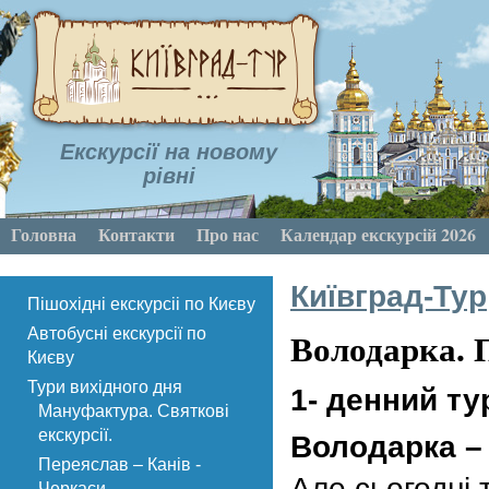
Екскурсії на новому
рівні
Головна
Контакти
Про нас
Календар екскурсій 2026
Київград-Тур
Пішохідні екскурсіі по Києву
Володарка. 
Автобусні екскурсії по
Києву
Тури вихідного дня
1- денний ту
Мануфактура. Святкові
екскурсії.
Володарка – 
Переяслав – Канів -
Але сьогодні
Черкаси