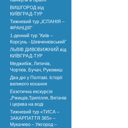
ВИШГОРОД від
КИЇВГРАД-ТУР
Тижневий тур „ІСПАНІЯ –
ФРАНЦІЯ”
1-денний тур "Київ –
Корсунь - Шевченківський"
ЛЬВІВ ДИВОВИЖНИЙ від
КИЇВГРАД-ТУР
Меджибіж, Летичів,
Чортків, Бучач, Рукомиш
Два дні у Полтаві. Історії
великого кохання
Екзотична екскурсія
„Ржищів,Трипілля, Витачів
і церква на воді
Тижневий тур «ТИСА –
ЗАКАРПАТТЯ 365» –
Мукачево – Ужгород –