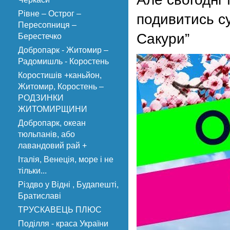
Рівне – Острог –
подивитись су
Пересопниця –
Сакури”
Берестечко
Добропарк - Житомир –
Радомишль - Коростень
Коростишів +каньйон,
Житомир, Коростень –
РОДЗИНКИ
ЖИТОМИРЩИНИ
Добропарк, океан
тюльпанів, або
лавандовий рай +
Італія, Венеція, море і не
тільки...
Різдво у Відні , Будапешті,
Братиславі
ТРУСКАВЕЦЬ ПЛЮС
Поділля - краса України