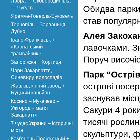
Лавра — Сковородинівка
Обидва парки
— Чугуєв
Яремче-Говерла-Буковель
став популяр
Тернопіль – Зарваниця –
Дубно
Алея Закоха
Івано-Франківськ +
лавочками. Зн
«Карпатський
трамвайчик»
Поруч височі
Запоріжжя + Хортиця
Чари Закарпаття,
Парк “Острі
Синевиру, водоспадів
острові посер
Жашків, кінний завод +
Буцький каньйон
заснував міс
Косино – Мукачево –
Ужгород – магія
Сакури 4 рок
Закарпаття
тисячі рослин
7 чудес України – історичні
міста
скульптури, ф
Кам'янець-Подільський +