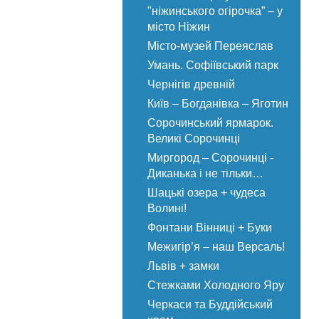
"ніжинського огірочка” – у
місто Ніжин
Місто-музей Переяслав
Умань. Софіївський парк
Чернігів древній
Київ – Богданівка – Яготин
Сорочинський ярмарок.
Великі Сорочинці
Миргород – Сорочинці -
Диканька і не тільки…
Шацькі озера + чудеса
Волині!
Фонтани Вінниці + Буки
Межигір’я – наш Версаль!
Львів + замки
Стежками Холодного Яру
Черкаси та Буддійський