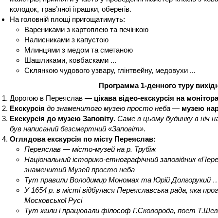
колодок, трав’яної іграшки, оберегів.
На головній площі пригощатимуть:
Варениками з картоплею та печінкою
Налисниками з капустою
Млинцями з медом та сметаною
Шашликами, ковбасками ...
Склянкою чудового узвару, глінтвейну, медовухи ...
Программа 1-денного туру вихід
Дорогою в Переяслав —
цікава відео-екскурсія на монітор
Екскурсія
до знаменитого музею просто неба
—
музею нар
Екскурсія до музею Заповіту
.
Саме в цьому будинку в ніч на
був написаний безсмертний «Заповіт»
.
Оглядова екскурсія по місту Переяслав:
Переяслав — місто-музей на р. Трубіж
Національний історико-етнографічний заповідник «Переяс
знаменитий Музей просто неба
Тут правили Володимир Мономах та Юрій Долгорукий 
У 1654 р. в місті відбулася Переяславська рада, яка про
Московської Русі
Тут жили і працювали філософ Г.Сковорода, поет Т.Шевче