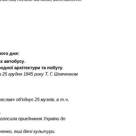
ного дня:
ах автобусу
.
одної архітектури та побуту
.
 25 грудня 1845 року Т. Г. Шевченком
лав» об'єднує 25 музеїв, в т.ч.
…
голосила приєднання України до
нко, інші діячі культури.