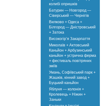
колибі опришків
Батурин — Новгород —
Сіверський — Чернігів
Вилково + Одеса +
Білгород — Дністровський
+ Затока
Високогір’я Закарпаття
Миколаїв + Актовський
Каньйон + Арбузинський
каньйон + устрична ферма
+ фестиваль повітряних
зміїв
Умань, Софіївський парк +
Жашків, кінний завод +
Буцький каньйон
Яблуня — колонія +
Кролевець + Ніжин +
Заньки
Канікули в Ізраїлі