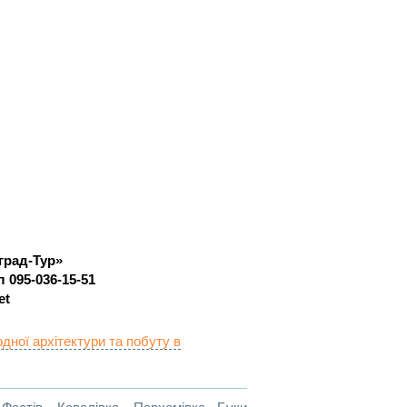
град-Тур»
л 095-036-15-51
et
ної архітектури та побуту в