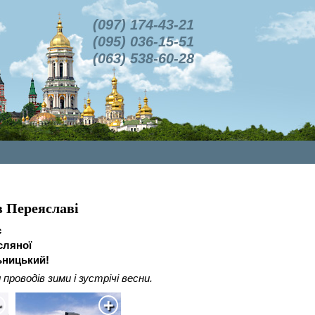
(097) 174-43-21
(095) 036-15-51
(063) 538-60-28
в Переяславі
є
сляної
ьницький!
оводів зими і зустрічі весни.