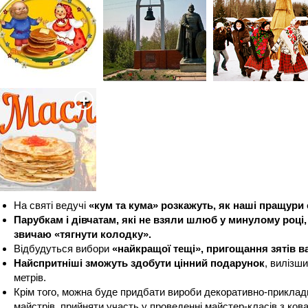
На святі ведучі
«кум та кума» розкажуть, як наші пращур
Парубкам і дівчатам, які не взяли шлюб у минулому році
звичаю «тягнути колодку».
Відбудуться вибори
«найкращої тещі», пригощання зятів 
Найспритніші зможуть здобути цінний подарунок
, вилізш
метрів.
Крім того, можна буде придбати вироби декоративно-приклад
майстрів, прийняти участь у проведенні майстер-класів з ков