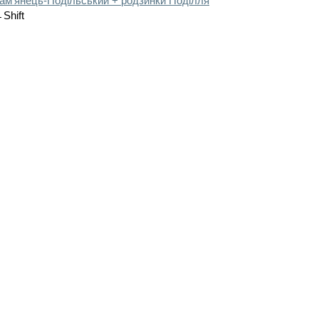
ам'янець-Подільський + родзинки Поділля
Shift