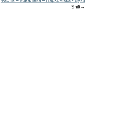
Фастів – Ковалівка – Пархомівка - Буки
Shift→