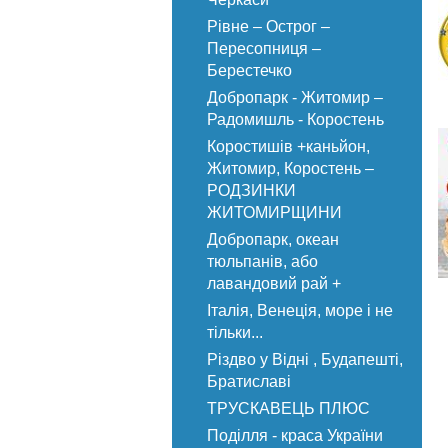
Рівне – Острог –
Пересопниця –
Берестечко
Добропарк - Житомир –
Радомишль - Коростень
Коростишів +каньйон,
Житомир, Коростень –
РОДЗИНКИ
ЖИТОМИРЩИНИ
Добропарк, океан
тюльпанів, або
лавандовий рай +
Італія, Венеція, море і не
тільки...
Різдво у Відні , Будапешті,
Братиславі
ТРУСКАВЕЦЬ ПЛЮС
Поділля - краса України