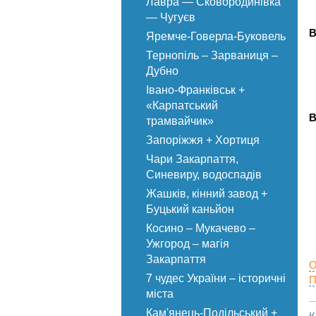
Лавра — Сковородинівка
— Чугуєв
В
Яремче-Говерла-Буковель
Тернопіль – Зарваниця –
Дубно
Івано-Франківськ +
«Карпатський
В
трамвайчик»
Запоріжжя + Хортиця
Чари Закарпаття,
Синевиру, водоспадів
Жашків, кінний завод +
Буцький каньйон
Косино – Мукачево –
Ужгород – магія
Закарпаття
О
7 чудес України – історичні
П
міста
Кам'янець-Подільський +