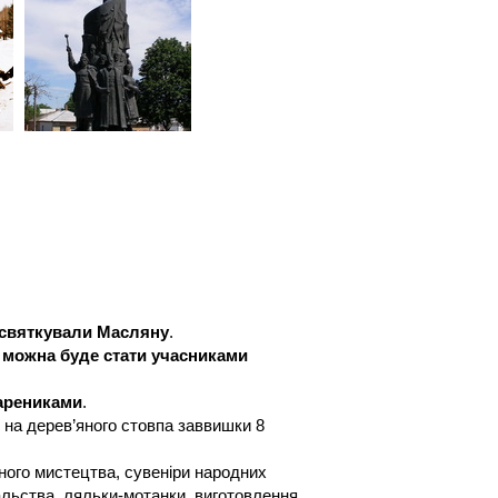
и святкували Масляну
.
, можна буде стати учасниками
варениками
.
и на дерев’яного стовпа заввишки 8
ного мистецтва, сувеніри народних
альства, ляльки-мотанки, виготовлення