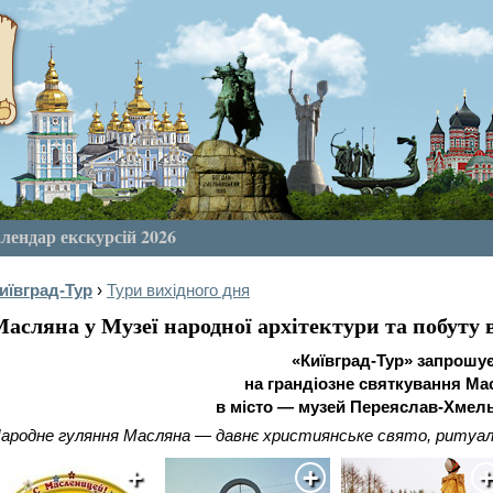
лендар екскурсій 2026
иївград-Тур
›
Тури вихідного дня
асляна у Музеї народної архітектури та побуту 
«Київград-Тур» запрошу
на грандіозне святкування Ма
в місто — музей Переяслав-Хмел
ародне гуляння Масляна — давнє християнське свято, ритуал пр