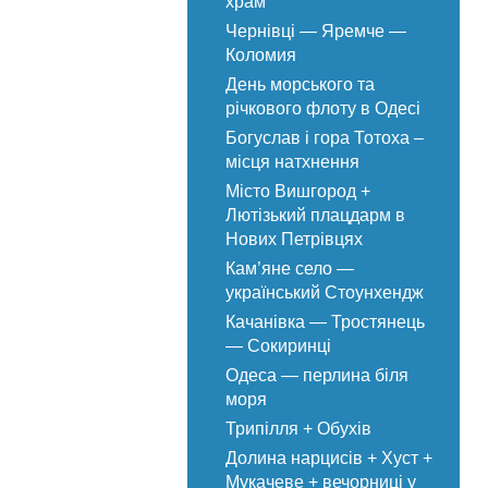
храм
Чернівці — Яремче —
Коломия
День морського та
річкового флоту в Одесі
Богуслав і гора Тотоха –
місця натхнення
Місто Вишгород +
Лютізький плацдарм в
Нових Петрівцях
Кам’яне село —
український Стоунхендж
Качанівка — Тростянець
— Сокиринці
Одеса — перлина біля
моря
Трипілля + Обухів
Долина нарцисів + Хуст +
Мукачеве + вечорниці у