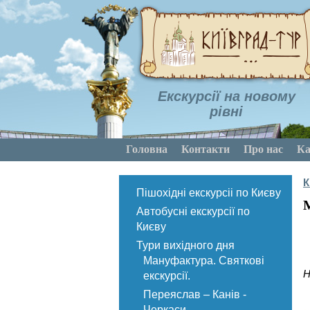
Екскурсії на новому
рівні
Головна
Контакти
Про нас
Ка
К
Пішохідні екскурсіі по Києву
М
Автобусні екскурсії по
Києву
Тури вихідного дня
Мануфактура. Святкові
Н
екскурсії.
Переяслав – Канів -
Черкаси