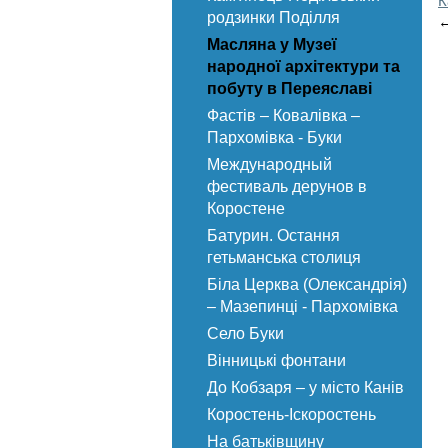
К
родзинки Поділля
←
Масляна у Музеї
народної архітектури та
побуту в Переяславі
Фастів – Ковалівка –
Пархомівка - Буки
Международный
фестиваль дерунов в
Коростене
Батурин. Остання
гетьманська столиця
Біла Церква (Олександрія)
– Мазепинці - Пархомівка
Село Буки
Вінницькі фонтани
До Кобзаря – у місто Канів
Коростень-Іскоростень
На батьківщину