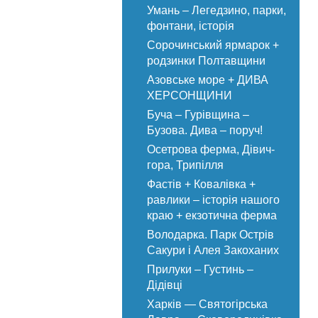
Умань – Легедзино, парки,
фонтани, історія
Сорочинський ярмарок +
родзинки Полтавщини
Азовське море + ДИВА
ХЕРСОНЩИНИ
Буча – Гурівщина –
Бузова. Дива – поруч!
Осетрова ферма, Дівич-
гора, Трипілля
Фастів + Ковалівка +
равлики – історія нашого
краю + екзотична ферма
Володарка. Парк Острів
Сакури і Алея Закоханих
Прилуки – Густинь –
Дідівці
Харків — Святогірська