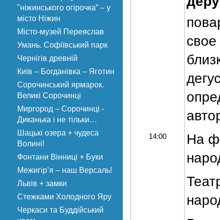
деру
"ніжинського огірочка” – у
місто Ніжин
пова
Місто-музей Переяслав
свое
Умань. Софіївський парк
близ
Чернігів древній
Київ – Богданівка – Яготин
дегу
Сорочинський ярмарок.
опре
Великі Сорочинці
Миргород – Сорочинці -
авто
Диканька і не тільки…
Шацькі озера + чудеса
На ф
14:00
Волині!
наро
Фонтани Вінниці + Буки
Межигір’я – наш Версаль!
Теат
Львів + замки
Стежками Холодного Яру
наро
Черкаси та Буддійський