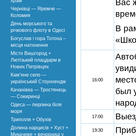
Вас 
храм
Чернівці — Яремче —
врем
Коломия
День морського та
В ра
річкового флоту в Одесі
«Шко
Богуслав і гора Тотоха –
місця натхнення
Місто Вишгород +
Авто
Лютізький плацдарм в
увид
Нових Петрівцях
Кам’яне село —
место
16:00
український Стоунхендж
был 
Качанівка — Тростянець
— Сокиринці
наро
Одеса — перлина біля
моря
Выез
17:00
Трипілля + Обухів
Долина нарцисів + Хуст +
Приб
19:30
Мукачеве + вечорниці у