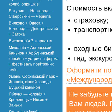
колибі опришків
Стоимость вк
Батурин — Новгород —
Сіверський — Чернігів
страховку;
Вилково + Одеса +
транспортн
Білгород — Дністровський
+ Затока
Високогір’я Закарпаття
входные би
Миколаїв + Актовський
Каньйон + Арбузинський
гид, экскур
каньйон + устрична ферма
+ фестиваль повітряних
Оформити поп
зміїв
Умань, Софіївський парк +
«Международ
Жашків, кінний завод +
Буцький каньйон
Не забудьте 
Яблуня — колонія +
Кролевець + Ніжин +
Вам людей. 
Заньки
Канікули в Ізраїлі