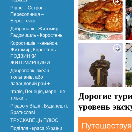
Рівне – Острог –
Пересопниця –
Берестечко
Добропарк - Житомир –
Радомишль - Коростень
Коростишів +каньйон,
Житомир, Коростень –
РОДЗИНКИ
ЖИТОМИРЩИНИ
Добропарк, океан
тюльпанів, або
лавандовий рай +
Італія, Венеція, море і не
Дорогие тур
тільки...
уровень экск
Різдво у Відні , Будапешті,
Братиславі
ТРУСКАВЕЦЬ ПЛЮС
Путешествуя 
Поділля - краса України