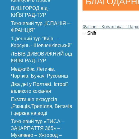
БЛАГОДАРНЫ
ВИШГОРОД від
КИЇВГРАД-ТУР
Тижневий тур „ІСПАНІЯ –
Фастів – Ковалівка – Парх
ФРАНЦІЯ”
←Shift
1-денний тур "Київ –
Корсунь - Шевченківський"
ЛЬВІВ ДИВОВИЖНИЙ від
КИЇВГРАД-ТУР
Меджибіж, Летичів,
Чортків, Бучач, Рукомиш
Два дні у Полтаві. Історії
великого кохання
Екзотична екскурсія
„Ржищів,Трипілля, Витачів
і церква на воді
Тижневий тур «ТИСА –
ЗАКАРПАТТЯ 365» –
Мукачево – Ужгород –