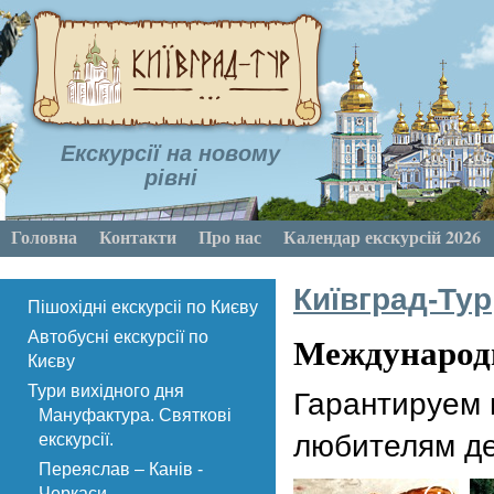
Екскурсії на новому
рівні
Головна
Контакти
Про нас
Календар екскурсій 2026
Київград-Тур
Пішохідні екскурсіі по Києву
Международн
Автобусні екскурсії по
Києву
Тури вихідного дня
Гарантируем
Мануфактура. Святкові
любителям де
екскурсії.
Переяслав – Канів -
Черкаси