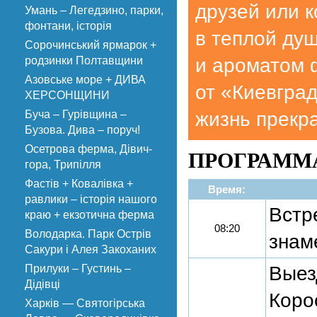
друзей или 
Умань – Легедзино, парки,
фонтани, історія
в теплой ду
Сорочинський ярмарок +
родзинки Полтавщини
и ароматом 
Азовське море + ДИВА
от «Киевград
ХЕРСОНЩИНИ
Буча – Гурівщина –
жизнь прекра
Бузова. Дива – поруч!
Осетрова ферма, Дівич-
ПРОГРАММА
гора, Трипілля
Фастів + Ковалівка +
Время:
равлики – історія нашого
Встр
краю + екзотична ферма
08:20
Володарка. Парк Острів
знам
Сакури і Алея Закоханих
Прилуки – Густинь –
Выезд
Дідівці
Коро
Харків — Святогірська