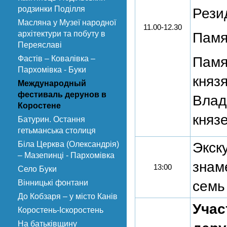
родзинки Поділля
Рези
Масляна у Музеї народної
11.00-12.30
архітектури та побуту в
Памя
Переяславі
Фастів – Ковалівка –
Памя
Пархомівка - Буки
княз
Международный
фестиваль дерунов в
Влад
Коростене
княз
Батурин. Остання
гетьманська столиця
Біла Церква (Олександрія)
Экск
– Мазепинці - Пархомівка
знам
13:00
Село Буки
Вінницькі фонтани
семь
До Кобзаря – у місто Канів
Учас
Коростень-Іскоростень
На батьківщину