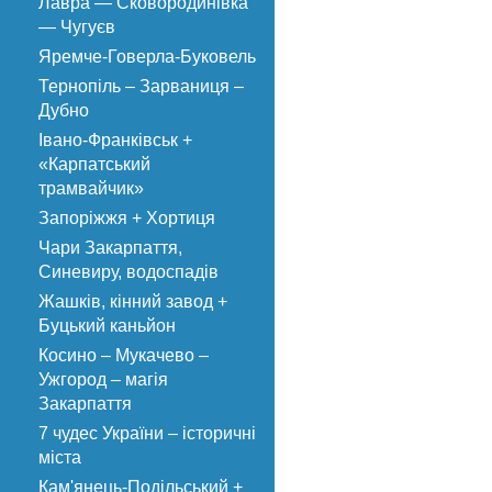
Лавра — Сковородинівка
— Чугуєв
Яремче-Говерла-Буковель
Тернопіль – Зарваниця –
Дубно
Івано-Франківськ +
«Карпатський
трамвайчик»
Запоріжжя + Хортиця
Чари Закарпаття,
Синевиру, водоспадів
Жашків, кінний завод +
Буцький каньйон
Косино – Мукачево –
Ужгород – магія
Закарпаття
7 чудес України – історичні
міста
Кам'янець-Подільський +