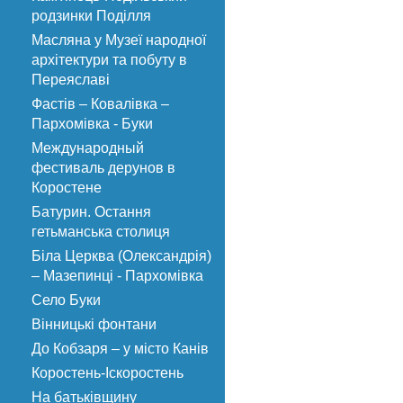
родзинки Поділля
Масляна у Музеї народної
архітектури та побуту в
Переяславі
Фастів – Ковалівка –
Пархомівка - Буки
Международный
фестиваль дерунов в
Коростене
Батурин. Остання
гетьманська столиця
Біла Церква (Олександрія)
– Мазепинці - Пархомівка
Село Буки
Вінницькі фонтани
До Кобзаря – у місто Канів
Коростень-Іскоростень
На батьківщину