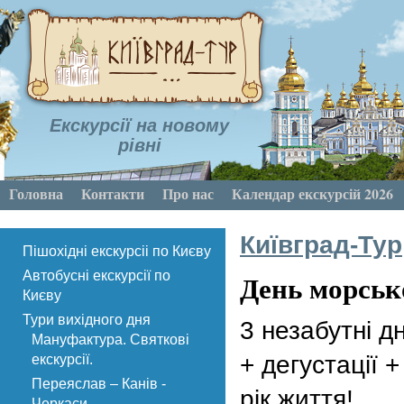
Екскурсії на новому
рівні
Головна
Контакти
Про нас
Календар екскурсій 2026
Київград-Тур
Пішохідні екскурсіі по Києву
День морсько
Автобусні екскурсії по
Києву
Тури вихідного дня
3 незабутні д
Мануфактура. Святкові
+ дегустації 
екскурсії.
Переяслав – Канів -
рік життя!
Черкаси