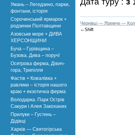
Дата туру :
з 
Умань – Легедзино, парки,
фонтани, історія
Сорочинський ярмарок +
Чернівці — Яремче — Ко
родзинки Полтавщини
←Shift
Азовське море + ДИВА
ХЕРСОНЩИНИ
Буча – Гурівщина –
Бузова. Дива – поруч!
Осетрова ферма, Дівич-
гора, Трипілля
Фастів + Ковалівка +
равлики – історія нашого
краю + екзотична ферма
Володарка. Парк Острів
Сакури і Алея Закоханих
Прилуки – Густинь –
Дідівці
Харків — Святогірська