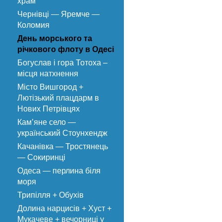
храм
Чернівці — Яремче —
Коломия
День морського та
річкового флоту в Одесі
Богуслав і гора Тотоха –
місця натхнення
Місто Вишгород +
Лютізький плацдарм в
Нових Петрівцях
Кам’яне село —
український Стоунхендж
Качанівка — Тростянець
— Сокиринці
Одеса — перлина біля
моря
Трипілля + Обухів
Долина нарцисів + Хуст +
Мукачеве + вечорниці у