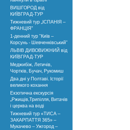
ВИШГОРОД від
КИЇВГРАД-ТУР
Тижневий тур „ІСПАНІЯ –
ФРАНЦІЯ”
1-денний тур "Київ –
Корсунь - Шевченківський"
ЛЬВІВ ДИВОВИЖНИЙ від
КИЇВГРАД-ТУР
Меджибіж, Летичів,
Чортків, Бучач, Рукомиш
Два дні у Полтаві. Історії
великого кохання
Екзотична екскурсія
„Ржищів,Трипілля, Витачів
і церква на воді
Тижневий тур «ТИСА –
ЗАКАРПАТТЯ 365» –
Мукачево – Ужгород –