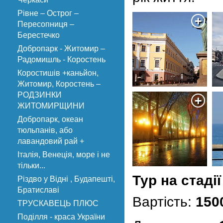
Рівне – Острог –
Пересопниця –
Берестечко
Добропарк - Житомир –
Радомишль - Коростень
Коростишів +каньйон,
Житомир, Коростень –
РОДЗИНКИ
ЖИТОМИРЩИНИ
Добропарк, океан
тюльпанів, або
лавандовий рай +
Італія, Венеція, море і не
тільки...
Тур на стадії
Різдво у Відні , Будапешті,
Братиславі
Вартість:
150
ТРУСКАВЕЦЬ ПЛЮС
Поділля - краса України