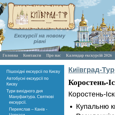
Екскурсії на новому
рівні
Головна
Контакти
Про нас
Календар екскурсій 2026
Київград-Тур
Пішохідні екскурсіі по Києву
Коростень-І
Автобусні екскурсії по
Києву
Тури вихідного дня
Коростень-Іск
Мануфактура. Святкові
екскурсії.
Купальню к
Переяслав – Канів -
Черкаси