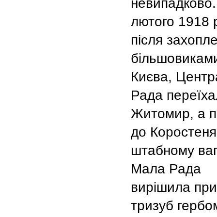
невипадково.
лютого 1918 
після захопл
більшовикам
Києва, Центр
Рада переїха
Житомир, а п
до Коростеня
штабному ваг
Мала Рада
вирішила пр
тризуб гербо