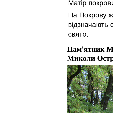
Матір покров
На Покрову ж
відзначають 
свято.
Пам'ятник Ми
Миколи Остр