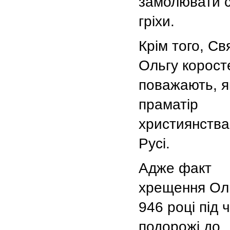
замолювати с
гріхи.
Крім того, Св
Ольгу корост
поважають, я
праматір
християнства
Русі.
Адже факт
хрещення Ол
946 році під ч
подорожі до