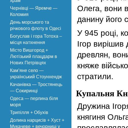
храм
Олега, вони 
Чернівці — Яремче —
Коломия
данину його 
День морського та
річкового флоту в Одесі
У 945 році, к
Богуслав і гора Тотоха –
Ігор вирішив 
місця натхнення
Місто Вишгород +
древлян, вон
Лютізький плацдарм в
Нових Петрівцях
княже військо
Кам’яне село —
стратили.
український Стоунхендж
Качанівка — Тростянець
Купальня Кн
— Сокиринці
Одеса — перлина біля
Дружина Ігор
моря
Трипілля + Обухів
княгиня Ольг
Долина нарцисів + Хуст +
прославляла
Мукачеве + вечорниці у