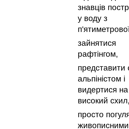
знавців пост
у воду з
п'ятиметрової
зайнятися
рафтінгом,
представити 
альпіністом і
видертися на
високий схил
просто погул
живописними