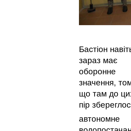
Бастіон навіт
зараз має
оборонне
значення, то
що там до ци
пір збереглос
автономне
водопостачан