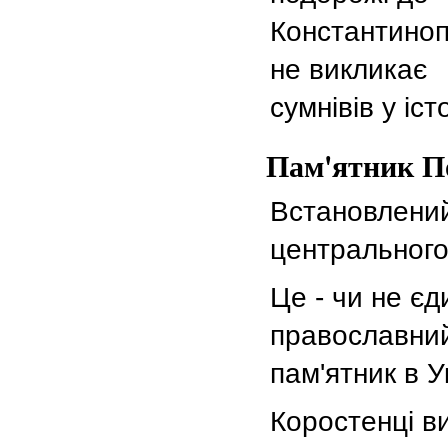
Константино
не викликає
сумнівів у іст
Пам'ятник П
Встановлений
центрального
Це - чи не є
православний
пам'ятник в У
Коростенці в