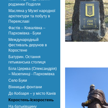
родзинки Поділля
Масляна у Музеї народної
архітектури та побуту в
Переяславі
Фастів – Ковалівка –
Пархомівка - Буки
Международный
фестиваль дерунов в
Коростене
Батурин. Остання
гетьманська столиця
Біла Церква (Олександрія)
– Мазепинці - Пархомівка
Село Буки
Вінницькі фонтани
До Кобзаря – у місто Канів
Коростень-Іскоростень
На батьківщину