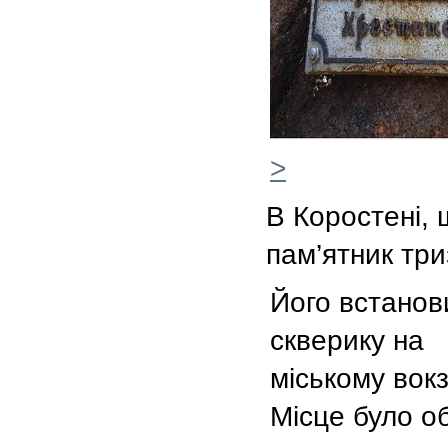
>
В Коростені,
пам’ятник три
Його встанов
скверику на
міському вокз
Місце було о