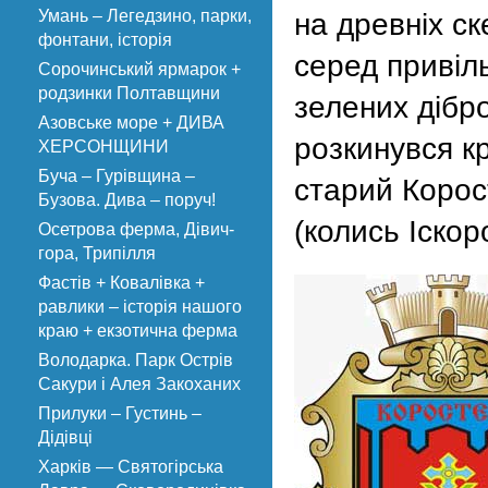
Умань – Легедзино, парки,
на древніх ск
фонтани, історія
серед привіл
Сорочинський ярмарок +
родзинки Полтавщини
зелених дібр
Азовське море + ДИВА
розкинувся к
ХЕРСОНЩИНИ
Буча – Гурівщина –
старий Корос
Бузова. Дива – поруч!
(колись Іскор
Осетрова ферма, Дівич-
гора, Трипілля
Фастів + Ковалівка +
равлики – історія нашого
краю + екзотична ферма
Володарка. Парк Острів
Сакури і Алея Закоханих
Прилуки – Густинь –
Дідівці
Харків — Святогірська