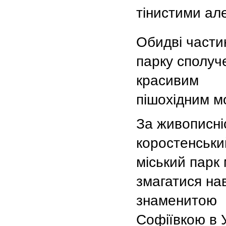
тінистими ал
Обидві части
парку сполуч
красивим
пішохідним м
За живописні
коростенськи
міський парк
змагатися нав
знаменитою
Софіївкою в 