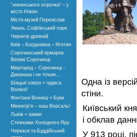
"ніжинського огірочка” – у
місто Ніжин
Місто-музей Переяслав
Умань. Софіївський парк
Чернігів древній
Київ – Богданівка – Яготин
Сорочинський ярмарок.
Великі Сорочинці
Миргород – Сорочинці -
Диканька і не тільки…
Одна із версі
Шацькі озера + чудеса
Волині!
стіни.
Фонтани Вінниці + Буки
Межигір’я – наш Версаль!
Київський кн
Львів + замки
і обклав дан
Стежками Холодного Яру
Черкаси та Буддійський
У 913 році, п