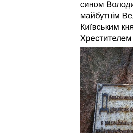
сином Волод
майбутнім В
Київським кн
Хрестителем 