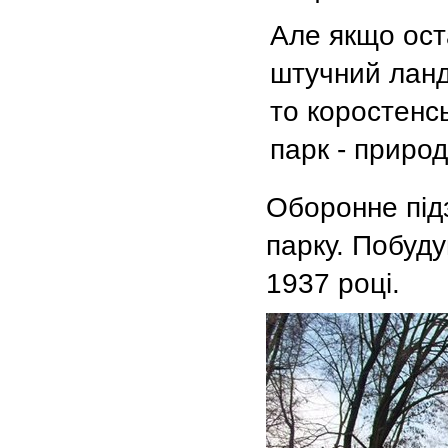
Але якщо ост
штучний лан
то коростенс
парк - приро
Оборонне під
парку. Побуд
1937 році.