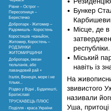
Резиденцію
Рівне – Острог –
Бункер Ста
Пересопниця –
Берестечко
Карбишеви
Добропарк - Житомир –
Місце, де в
Радомишль - Коростень
Коростишів +каньйон,
затверджени
Житомир, Коростень –
республіки.
РОДЗИНКИ
ЖИТОМИРЩИНИ
Міський па
Добропарк, океан
тюльпанів, або
навіть із з
лавандовий рай +
Італія, Венеція, море і не
На живописни
тільки...
звивистого У
Різдво у Відні , Будапешті,
Братиславі
називали йог
ТРУСКАВЕЦЬ ПЛЮС
Уша, притоці 
Поділля - краса України