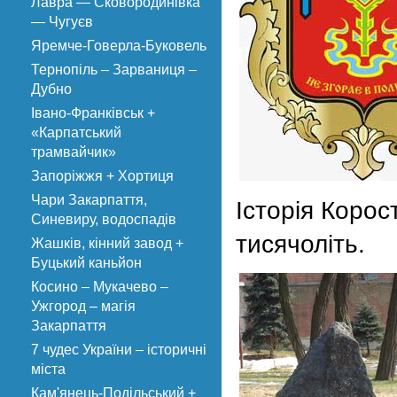
Лавра — Сковородинівка
— Чугуєв
Яремче-Говерла-Буковель
Тернопіль – Зарваниця –
Дубно
Івано-Франківськ +
«Карпатський
трамвайчик»
Запоріжжя + Хортиця
Чари Закарпаття,
Історія Корос
Синевиру, водоспадів
тисячоліть.
Жашків, кінний завод +
Буцький каньйон
Косино – Мукачево –
Ужгород – магія
Закарпаття
7 чудес України – історичні
міста
Кам'янець-Подільський +