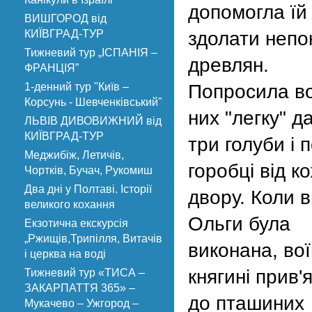
допомогла їй
ВИШГОРОД від
КИЇВГРАД-ТУР
здолати непо
Тижневий тур „ІСПАНІЯ –
древлян.
ФРАНЦІЯ”
1-денний тур "Київ –
Попросила во
Корсунь - Шевченківський"
них "легку" д
ЛЬВІВ ДИВОВИЖНИЙ від
КИЇВГРАД-ТУР
три голуби і 
Меджибіж, Летичів,
горобці від к
Чортків, Бучач, Рукомиш
Два дні у Полтаві. Історії
двору. Коли 
великого кохання
Ольги була
Екзотична екскурсія
„Ржищів,Трипілля, Витачів
виконана, во
і церква на воді
княгині прив'
Тижневий тур «ТИСА –
ЗАКАРПАТТЯ 365» –
до пташиних
Мукачево – Ужгород –