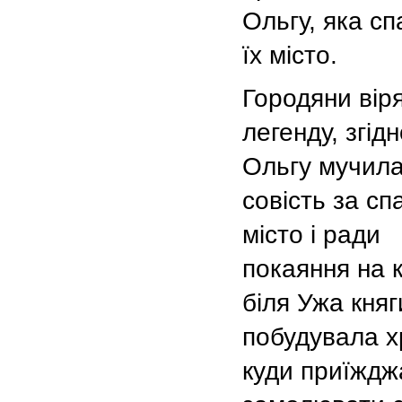
Ольгу, яка с
їх місто.
Городяни вір
легенду, згідн
Ольгу мучил
совість за сп
місто і ради
покаяння на к
біля Ужа княг
побудувала х
куди приїждж