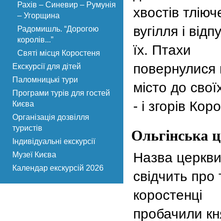
Рахів – Синевир – Румунія
хвостів тліюч
– Угорщина
вугілля і відп
Радомишль. “Дорогою
королів...”
їх. Птахи
Святі місця Коростеня
повернулися 
Екскурсії для дітей
Паломницькі тури
місто до своїх
Програми турів для гостей
- і згорів Кор
Києва
Організація дозвілля
туристів
Ольгінська 
Індивідуальні екскурсії
Назва церкв
Музеї Києва
Календар екскурсій 2026
свідчить про 
коростенці
пробачили кн