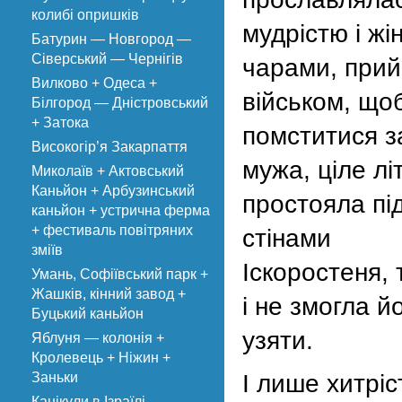
колибі опришків
мудрістю і ж
Батурин — Новгород —
Сіверський — Чернігів
чарами, прий
Вилково + Одеса +
військом, що
Білгород — Дністровський
+ Затока
помститися з
Високогір’я Закарпаття
мужа, ціле лі
Миколаїв + Актовський
Каньйон + Арбузинський
простояла пі
каньйон + устрична ферма
+ фестиваль повітряних
стінами
зміїв
Іскоростеня, 
Умань, Софіївський парк +
Жашків, кінний завод +
і не змогла й
Буцький каньйон
узяти.
Яблуня — колонія +
Кролевець + Ніжин +
Заньки
І лише хитріс
Канікули в Ізраїлі