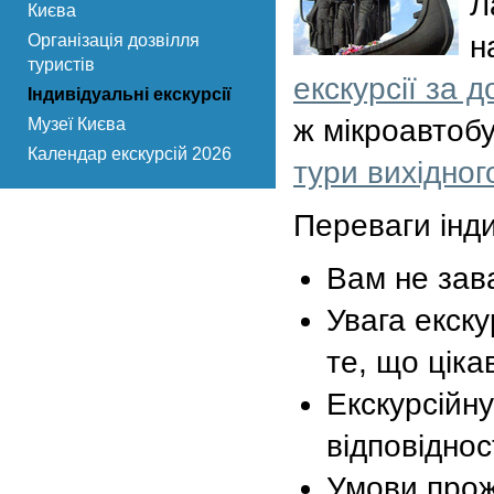
Л
Києва
н
Організація дозвілля
туристів
екскурсії за 
Індивідуальні екскурсії
ж мікроавтобу
Музеї Києва
Календар екскурсій 2026
тури вихідног
Переваги інди
Вам не зава
Увага екск
те, що ціка
Екскурсійн
відповідно
Умови прож