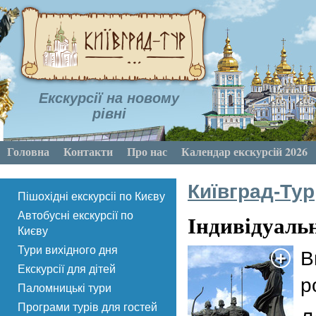
Екскурсії на новому
рівні
Головна
Контакти
Про нас
Календар екскурсій 2026
Київград-Тур
Пішохідні екскурсіі по Києву
Індивідуальн
Автобусні екскурсії по
Києву
Тури вихідного дня
В
Екскурсії для дітей
р
Паломницькі тури
Програми турів для гостей