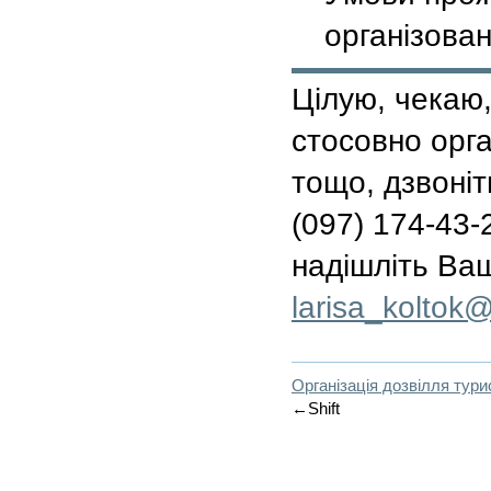
організова
Цілую, чекаю,
стосовно орга
тощо, дзвоніт
(097) 174-43-
надішліть Ва
ten.rku@kotlok
Організація дозвілля тури
←Shift