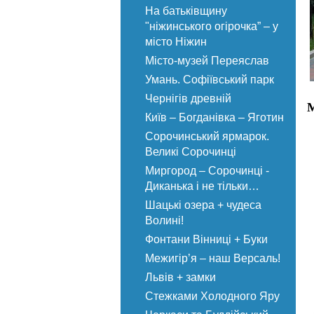
На батьківщину
"ніжинського огірочка” – у
місто Ніжин
Місто-музей Переяслав
Умань. Софіївський парк
Чернігів древній
М
Київ – Богданівка – Яготин
Сорочинський ярмарок.
Великі Сорочинці
Миргород – Сорочинці -
Диканька і не тільки…
Шацькі озера + чудеса
Волині!
Фонтани Вінниці + Буки
Межигір’я – наш Версаль!
Львів + замки
Стежками Холодного Яру