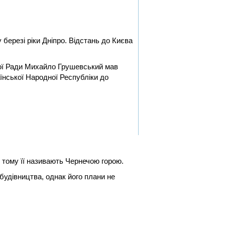
березі ріки Дніпро. Відстань до Києва
ної Ради Михайло Грушевський мав
їнської Народної Республіки до
, тому її називають Чернечою горою.
 будівництва, однак його плани не