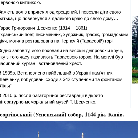
червоною китайкою.
Замість волів впрягся люд хрещений, і повезли діти свого
батька, що повернувся з далекого краю до свого дому…
Тарас Григорович Шевченко (1814 —1861) —
український поет, письменник, художник, графік, громадський
діяч, могила розташована на Чернечій (Тарасовій) горі.
Згідно заповіту, його поховали на високій дніпровскій кручі,
яку з того часу називають Тарасовою горою. На могилі був
насипаний курган і встановлений хрест.
В 1939р. Встановлено найбільший в Україні пам'ятник
Шевченку, побудовані сходи з 342 ступенями та фонтаном
Лілія".
В 2010 р. пясля багаторічної реставрації відкрито
літературно-меморіальний музей Т. Шевченко.
еоргіївський (Успенський) собор, 1144 рік. Канів.