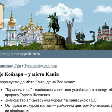
лендар екскурсій 2026
иївград-Тур
›
Тури вихідного дня
о Кобзаря – у місто Канів
апрошуємо до міста Канів, де на Вас чекає:
“Тарасова гора” - національна святиня українського народу, м
пророка Тараса Шевченко.
Знайомство з “Канівським морем” та Канівською ГЕС.
Оглядова екскурсія містом — районним центром Канівського ра
ви відвідаєте: