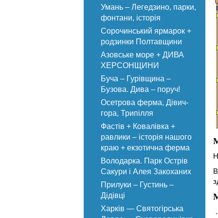
Умань – Легедзино, парки,
фонтани, історія
Сорочинський ярмарок +
родзинки Полтавщини
Азовське море + ДИВА
ХЕРСОНЩИНИ
Буча – Гурівщина –
Бузова. Дива – поруч!
Осетрова ферма, Дівич-
гора, Трипілля
Фастів + Ковалівка +
равлики – історія нашого
краю + екзотична ферма
Н
Володарка. Парк Острів
В
Сакури і Алея Закоханих
з
Прилуки – Густинь –
М
Дідівці
Харків — Святогірська