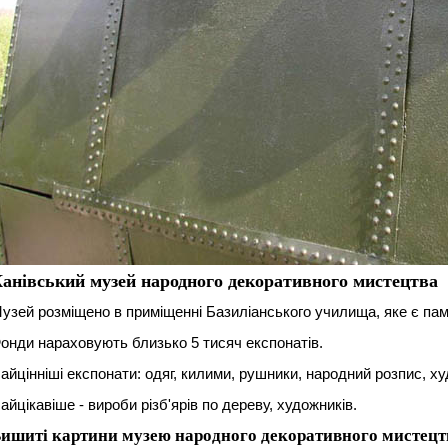
анівський музей народного декоративного мистецтва
узей розміщено в приміщенні Базиліанського училища, яке є пам'
онди нараховують близько 5 тисяч експонатів.
айцінніші експонати: одяг, килими, рушники, народний розпис, х
айцікавіше - вироби різб'ярів по дереву, художників.
ишиті картини музею народного декоративного мистецтв