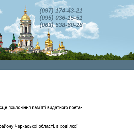
(097) 174-43-21
(095) 036-15-51
(063) 538-60-28
ісце поклоніння пам'яті видатного поета-
йону Черкаської області, в ході якої