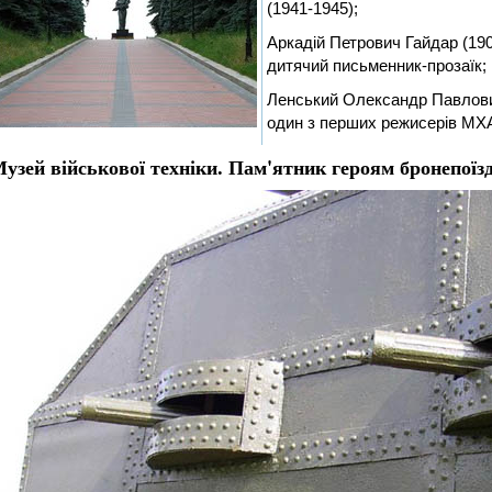
(1941-1945);
Аркадій Петрович Гайдар (1
дитячий письменник-прозаїк;
Ленський Олександр Павлови
один з перших режисерів МХА
узей військової техніки. Пам'ятник героям бронепоїзд