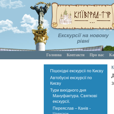
Екскурсії на новому
рівні
Головна
Контакти
Про нас
Ка
К
Пішохідні екскурсіі по Києву
Д
Автобусні екскурсії по
Києву
З
Тури вихідного дня
Мануфактура. Святкові
екскурсії.
Переяслав – Канів -
Черкаси