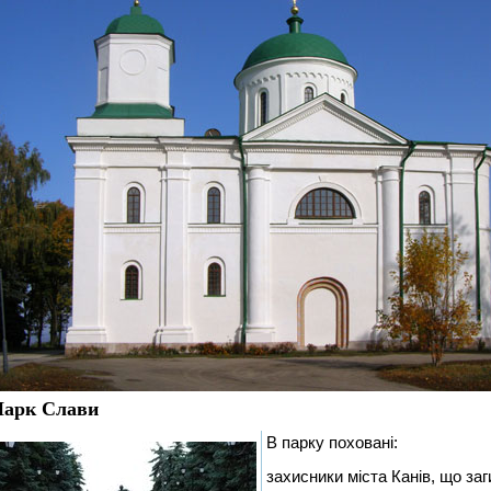
арк Слави
В парку поховані:
захисники міста Канів, що заг