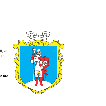
ї, як
 та
на що