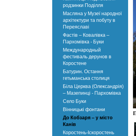
родзинки Поділля
Масляна у Музеї народної
архітектури та побуту в
Переяславі
Фастів – Ковалівка –
Пархомівка - Буки
Международный
фестиваль дерунов в
Коростене
Батурин. Остання
гетьманська столиця
Біла Церква (Олександрія)
– Мазепинці - Пархомівка
Село Буки
Вінницькі фонтани
П
До Кобзаря – у місто
Канів
Коростень-Іскоростень