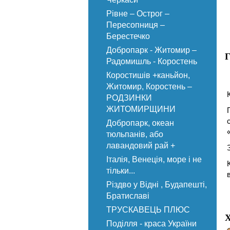
Рівне – Острог –
Пересопниця –
Берестечко
Добропарк - Житомир –
Г
Радомишль - Коростень
Коростишів +каньйон,
Житомир, Коростень –
РОДЗИНКИ
ЖИТОМИРЩИНИ
Добропарк, океан
тюльпанів, або
лавандовий рай +
Італія, Венеція, море і не
тільки...
Різдво у Відні , Будапешті,
Братиславі
ТРУСКАВЕЦЬ ПЛЮС
Х
Поділля - краса України