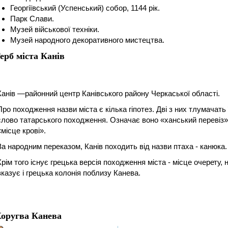
Георгіївський (Успенський) собор, 1144 рік.
Парк Слави.
Музей військової техніки.
Музей народного декоративного мистецтва.
ерб міста Канів
Канів —районний центр Канівського району Черкаської області.
Про походження назви міста є кілька гіпотез. Дві з них тлумачать ї
слово татарського походження. Означає воно «ханський перевіз»
«місце крові».
За народним переказом, Канів походить від назви птаха - канюка.
Крім того існує грецька версія походження міста - місце очерету, 
вказує і грецька колонія поблизу Канева.
оругва Канева