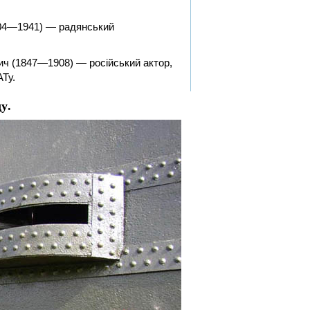
904—1941) — радянський
ч (1847—1908) — російський актор,
Ту.
у.