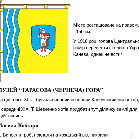
Місто розташоване на правому 
- 150 км.
У 1918 році голова Централь
намір перевести столицю Укра
Канева, однак не встиг.
МУЗЕЙ “ТАРАСОВА (ЧЕРНЕЧА) ГОРА”
а цій горі в XI ст. був заснований печерний Каневський монастир
 середині XIX, Т. Шевченко хотів придбати тут ділянку землі для
дійснились.
огила Кобзаря
…Винесли гроб, поклали на козацький віз, накрили