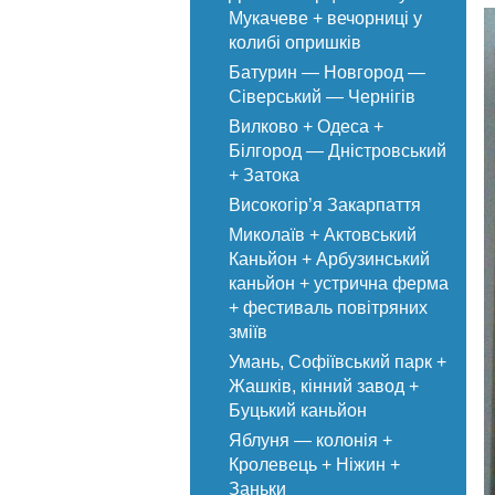
Мукачеве + вечорниці у
колибі опришків
Батурин — Новгород —
Сіверський — Чернігів
Вилково + Одеса +
Білгород — Дністровський
+ Затока
Високогір’я Закарпаття
Миколаїв + Актовський
Каньйон + Арбузинський
каньйон + устрична ферма
+ фестиваль повітряних
зміїв
Умань, Софіївський парк +
Жашків, кінний завод +
Буцький каньйон
Яблуня — колонія +
Кролевець + Ніжин +
Заньки