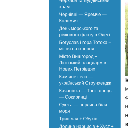
Черкаси та Буддійський
храм
Чернівці — Яремче —
Коломия
День морського та
річкового флоту в Одесі
Богуслав і гора Тотоха –
місця натхнення
Місто Вишгород +
Лютізький плацдарм в
Нових Петрівцях
Кам’яне село —
К
український Стоунхендж
М
Качанівка — Тростянець
— Сокиринці
Ф
Одеса — перлина біля
Н
моря
Н
Трипілля + Обухів
В
Долина нарцисів + Хуст +