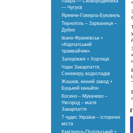
Лавра — Сковородинівка
— Чугуєв
Яремче-Говерла-Буковель
Тернопіль – Зарваниця –
Дубно
Івано-Франківськ +
«Карпатський
трамвайчик»
Запоріжжя + Хортиця
Чари Закарпаття,
Синевиру, водоспадів
Жашків, кінний завод +
"
Буцький каньйон
Косино – Мукачево –
Ужгород – магія
Г
Закарпаття
7 чудес України – історичні
міста
Кам'янець-Подільський +