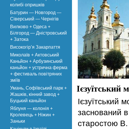
колибі опришків
Батурин — Новгород —
Сіверський — Чернігів
Вилково + Одеса +
Білгород — Дністровський
+ Затока
Високогір’я Закарпаття
Миколаїв + Актовський
Каньйон + Арбузинський
каньйон + устрична ферма
+ фестиваль повітряних
зміїв
Ієзуїтський 
Умань, Софіївський парк +
Жашків, кінний завод +
Ієзуїтський м
Буцький каньйон
Яблуня — колонія +
заснований в
Кролевець + Ніжин +
Заньки
старостою В.
Канікули в Ізраїлі