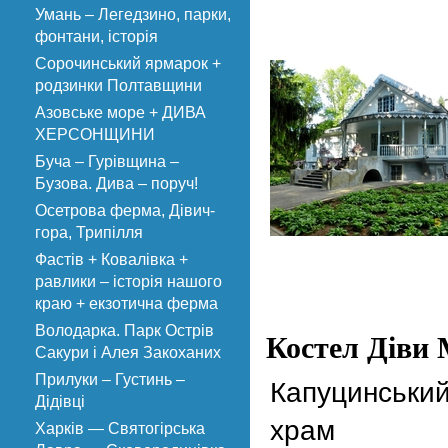
Умань – Легедзино, парки,
фонтани, історія
Сорочинський ярмарок +
родзинки Полтавщини
Азовське море + ДИВА
ХЕРСОНЩИНИ
Буча – Гурівщина –
Бузова. Дива – поруч!
Осетрова ферма, Дівич-
гора, Трипілля
Фастів + Ковалівка +
равлики – історія нашого
краю + екзотична ферма
Володарка. Парк Острів
Костел Діви М
Сакури і Алея Закоханих
Прилуки – Густинь –
Капуцинськи
Дідівці
храм
Харків — Святогірська