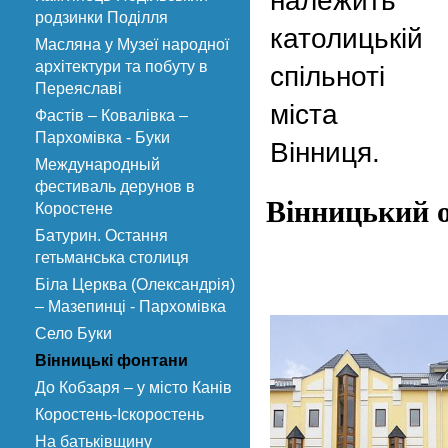
належить
родзинки Поділля
католицькій
Масляна у Музеї народної
архітектури та побуту в
спільноті
Переяславі
міста
Фастів – Ковалівка –
Пархомівка - Буки
Вінниця.
Международный
фестиваль дерунов в
Вінницький о
Коростене
Батурин. Остання
гетьманська столиця
Біла Церква (Олександрія)
– Мазепинці - Пархомівка
Село Буки
Вінницькі фонтани
До Кобзаря – у місто Канів
Коростень-Іскоростень
На батьківщину