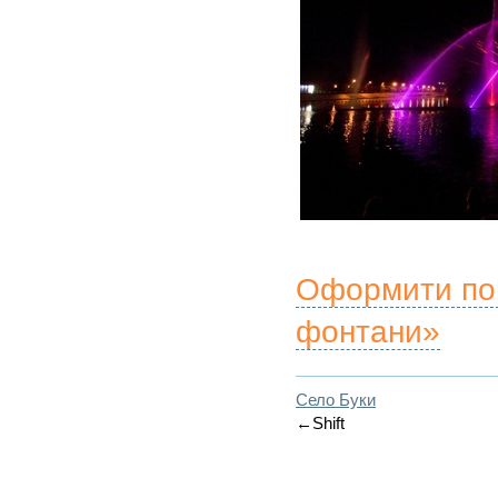
Оформити поп
фонтани»
Село Буки
←Shift