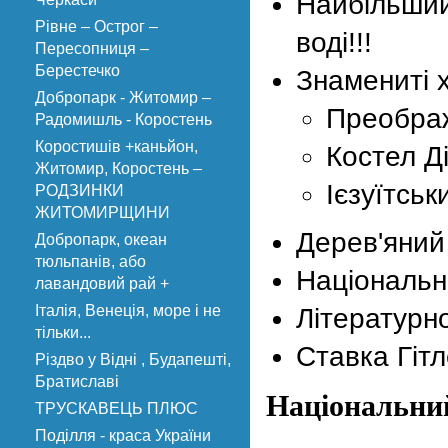
Найбільший
Рівне – Острог –
воді!!!
Пересопниця –
Берестечко
Знамениті 
Добропарк - Житомир –
Преобра
Радомишль - Коростень
Коростишів +каньйон,
Костел Ді
Житомир, Коростень –
Ієзуїтськ
РОДЗИНКИ
ЖИТОМИРЩИНИ
Дерев'яний
Добропарк, океан
тюльпанів, або
Національн
лавандовий рай +
Італія, Венеція, море і не
Літературн
тільки...
Ставка Гітл
Різдво у Відні , Будапешті,
Братиславі
Національни
ТРУСКАВЕЦЬ ПЛЮС
Поділля - краса України