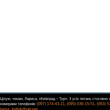
Цілую, чекаю, Лариса, «Київград – Тур». З усіх питань стосовно о
номерами телефонів:
(097) 174-43-21, (095) 036-15-51, (063) 
ten.rku@kotlok_asiral