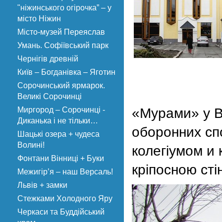
"ніжинського огірочка” – у
місто Ніжин
Місто-музей Переяслав
Умань. Софіївський парк
Чернігів древній
Київ – Богданівка – Яготин
Сорочинський ярмарок.
Великі Сорочинці
Миргород – Сорочинці -
«Мурами» у В
Диканька і не тільки…
оборонних спо
Шацькі озера + чудеса
Волині!
колегіумом и 
Фонтани Вінниці + Буки
кріпосною сті
Межигір’я – наш Версаль!
Львів + замки
Стежками Холодного Яру
Черкаси та Буддійський