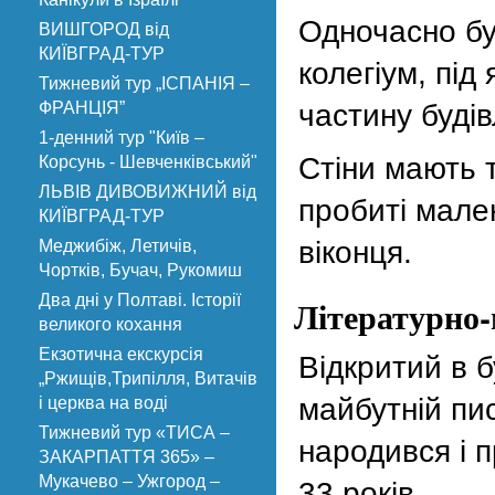
Одночасно бу
ВИШГОРОД від
КИЇВГРАД-ТУР
колегіум, під
Тижневий тур „ІСПАНІЯ –
ФРАНЦІЯ”
частину будів
1-денний тур "Київ –
Стіни мають 
Корсунь - Шевченківський"
ЛЬВІВ ДИВОВИЖНИЙ від
пробиті мале
КИЇВГРАД-ТУР
віконця.
Меджибіж, Летичів,
Чортків, Бучач, Рукомиш
Два дні у Полтаві. Історії
Літературно
великого кохання
Екзотична екскурсія
Відкритий в б
„Ржищів,Трипілля, Витачів
майбутній пи
і церква на воді
Тижневий тур «ТИСА –
народився і 
ЗАКАРПАТТЯ 365» –
Мукачево – Ужгород –
33 років.