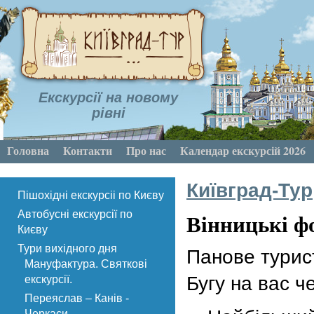
Екскурсії на новому
рівні
Головна
Контакти
Про нас
Календар екскурсій 2026
Київград-Тур
Пішохідні екскурсіі по Києву
Вінницькі ф
Автобусні екскурсії по
Києву
Тури вихідного дня
Панове турис
Мануфактура. Святкові
Бугу на вас ч
екскурсії.
Переяслав – Канів -
Черкаси