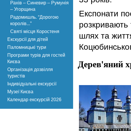
Рахів – Синевир – Румунія
– Угорщина
Експонати по
Радомишль. “Дорогою
розкривають
королів...”
Святі місця Коростеня
шлях та житт
Екскурсії для дітей
Коцюбинськог
Паломницькі тури
Програми турів для гостей
Дерев'яний х
Києва
Організація дозвілля
туристів
Індивідуальні екскурсії
Музеї Києва
Календар екскурсій 2026