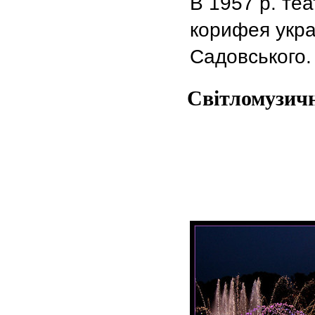
В 1957 р. теа
корифея укра
Садовського.
Світломузич