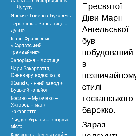
Лавра — Сковородинівка
Пресвятої
— Чугуєв
Яремче-Говерла-Буковель
Діви Марії
Тернопіль – Зарваниця –
Ангельської
Дубно
Івано-Франківськ +
був
«Карпатський
побудований
трамвайчик»
Запоріжжя + Хортиця
в
Чари Закарпаття,
незвичайном
Синевиру, водоспадів
Жашків, кінний завод +
стилі
Буцький каньйон
тосканського
Косино – Мукачево –
Ужгород – магія
барокко.
Закарпаття
7 чудес України – історичні
Зараз
міста
Кам'янець-Подільський +