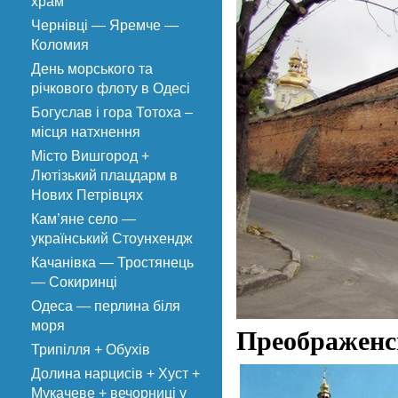
храм
Чернівці — Яремче —
Коломия
День морського та
річкового флоту в Одесі
Богуслав і гора Тотоха –
місця натхнення
Місто Вишгород +
Лютізький плацдарм в
Нових Петрівцях
Кам’яне село —
український Стоунхендж
Качанівка — Тростянець
— Сокиринці
Одеса — перлина біля
моря
Преображенсь
Трипілля + Обухів
Долина нарцисів + Хуст +
Мукачеве + вечорниці у