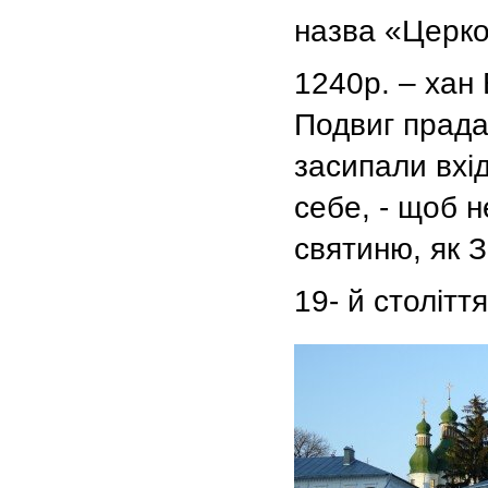
назва «Церк
1240р. – хан
Подвиг прада
засипали вхі
себе, - щоб н
святиню, як 
19- й столітт