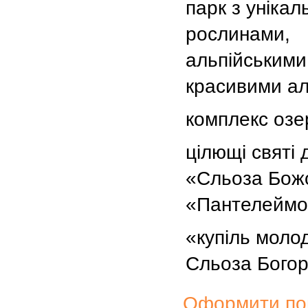
парк з уніка
рослинами,
альпійськими
красивими а
комплекс озе
цілющі святі
«Сльоза Божо
«Пантелеймо
«купіль молод
Сльоза Богор
Оформити поп