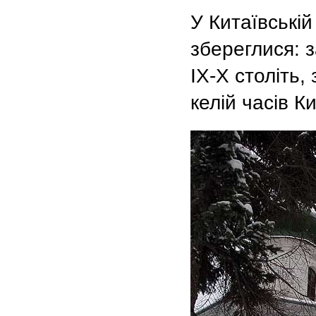
У Китаївській
збереглися: 
ІX-X століть
келій часів Ки