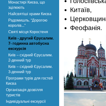
Голосіївськ
Монастирі Києва, що
зцілюють
Китаїв,
Найсвятіші храми Києва
Церковщин
Радомишль. “Дорогою
королів...”
Феофанія.
Святі місця Коростеня
Київ - другий Єрусалим.
7- годинна автобусна
екскурсія
Київ – східний Єрусалим.
2-денний тур
Київ – східний Єрусалим.
3-денний тур
Програми турів для гостей
Києва
Організація дозвілля
туристів
Індивідуальні екскурсії