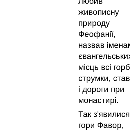
любив
живописну
природу
Феофанії,
назвав імена
євангельськи
місць всі горб
струмки, ста
і дороги при
монастирі.
Так з'явилися
гори Фавор,