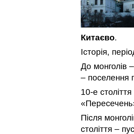
Китаєво
.
Історія, періо
До монголів –
– поселення г
10-е столітт
«Пересечень»
Після монголі
століття – пу