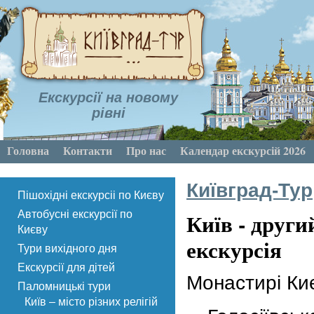
Екскурсії на новому
рівні
Головна
Контакти
Про нас
Календар екскурсій 2026
Київград-Тур
Пішохідні екскурсіі по Києву
Київ - други
Автобусні екскурсії по
Києву
екскурсія
Тури вихідного дня
Екскурсії для дітей
Монастирі Ки
Паломницькі тури
Київ – місто різних релігій