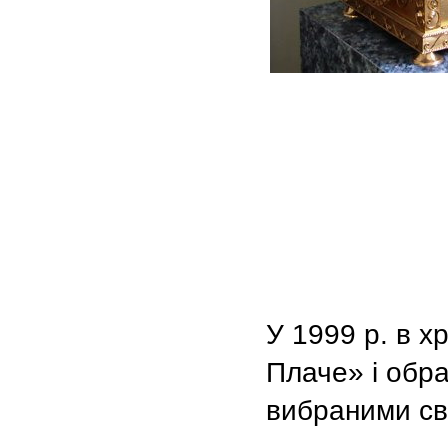
У 1999 р. в х
Плаче» і обр
вибраними св