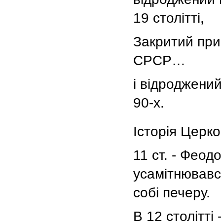
19 столітті,
Закритий при
СРСР…
і відроджений
90-х.
Історія Церк
11 ст. - Феод
усамітнювавс
собі печеру.
В 12 столітті