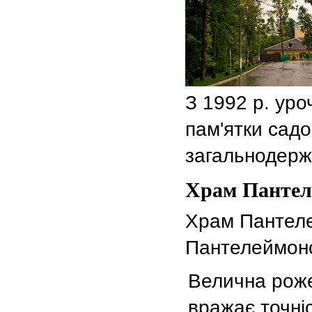
З 1992 р. ур
пам'ятки сад
загальнодерж
Храм Пантел
Храм Пантеле
Пантелеймоно
Велична роже
вражає точніс