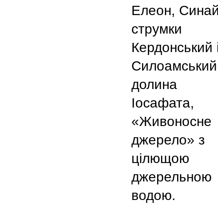
Елеон, Синай
струмки
Кердонський 
Силоамський
долина
Іосафата,
«Живоносне
джерело» з
цілющою
джерельною
водою.