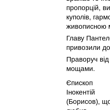
пропорцій, ви
куполів, гар
живописною м
Главу Панте
привозили до
Праворуч від 
мощами.
Єпископ
Інокентій
(Борисов), щ