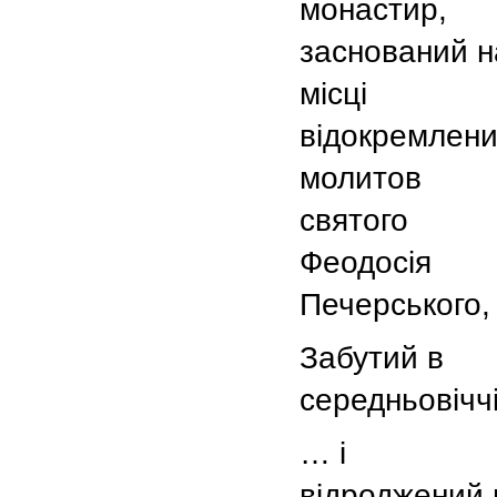
монастир,
заснований н
місці
відокремлен
молитов
святого
Феодосія
Печерського,
Забутий в
середньовіч
… і
відроджений 