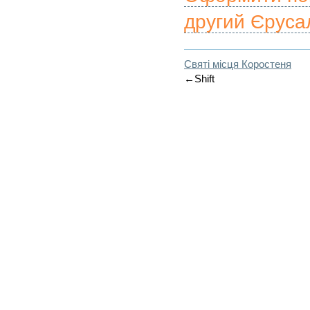
другий Єрусал
Святі місця Коростеня
←Shift