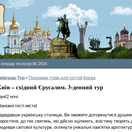
лендар екскурсій 2026
иївград-Тур
›
Програми турів для гостей Києва
иїв – східний Єрусалим. 3-денний тур
дні/2 ночі
ановні гості міста!
ідвідавши українську столицю, Ви зможете доторкнутися душею 
оростеня, до тих святинь, які дійсно зцілюють, воістину творять 
едеври світової культури, оглянути унікальні пам'ятки архітектур