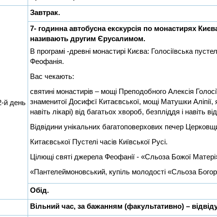
Завтрак.
7- годинна автобусна екскурсія по монастирях Києв
називають другим Єрусалимом.
В програмі -древні монастирі Києва: Голосіївська пусте
Феофанія.
Вас чекають:
святині монастирів – мощі Преподобного Алексія Голосі
знаменитої Досифєї Китаєвської, мощі Матушки Аліпії, я
2-й день
навіть лікарі) від багатьох хвороб, безпліддя і навіть від
Відвідини унікальних багатоповерхових печер Церковщ
Китаєвської Пустелі часів Київської Русі.
Цілющі святі джерела Феофанії - «Сльоза Божої Матері
«Пантелеймоновський, купіль молодості «Сльоза Богор
Обід.
Вільний час, за бажанням (факультативно) – відвіду