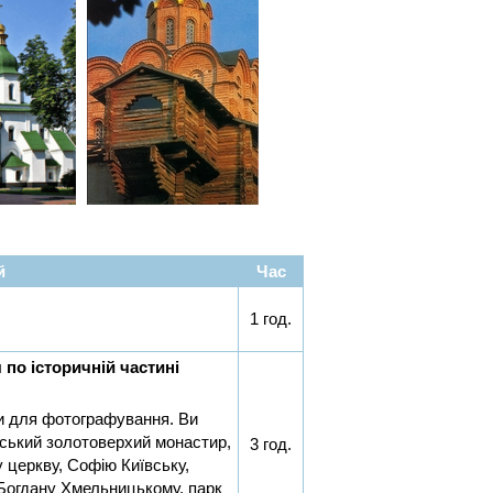
й
Час
1 год.
 по історичній частині
ки для фотографування. Ви
вський золотоверхий монастир,
3 год.
у церкву, Софію Київську,
 Богдану Хмельницькому, парк