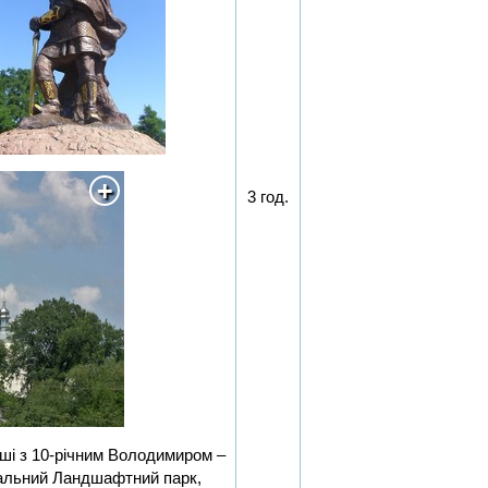
3 год.
уші з 10-річним Володимиром –
кальний Ландшафтний парк,