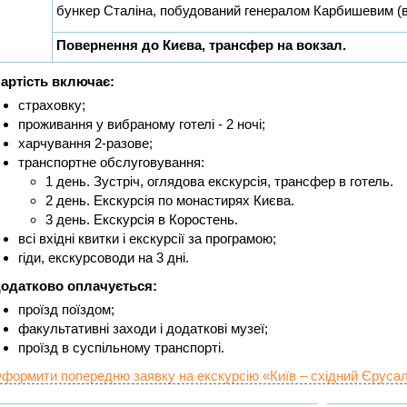
бункер Сталіна, побудований генералом Карбишевим (в
Повернення до Києва, трансфер на вокзал.
артість включає:
страховку;
проживання у вибраному готелі - 2 ночі;
харчування 2-разове;
транспортне обслуговування:
1 день. Зустріч, оглядова екскурсія, трансфер в готель.
2 день. Екскурсія по монастирях Києва.
3 день. Екскурсія в Коростень.
всі вхідні квитки і екскурсії за програмою;
гіди, екскурсоводи на 3 дні.
одатково оплачується:
проїзд поїздом;
факультативні заходи і додаткові музеї;
проїзд в суспільному транспорті.
формити попередню заявку на екскурсію «Київ – східний Єрусал