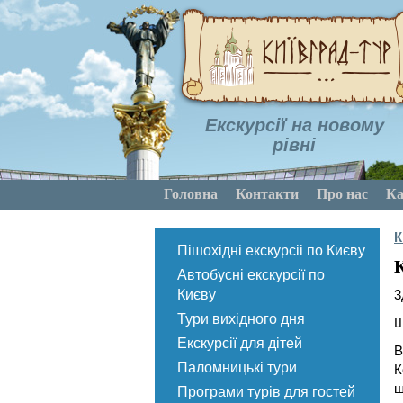
Екскурсії на новому
рівні
Головна
Контакти
Про нас
Ка
К
Пішохідні екскурсіі по Києву
К
Автобусні екскурсії по
Києву
3
Тури вихідного дня
Ш
Екскурсії для дітей
В
Паломницькі тури
К
ш
Програми турів для гостей