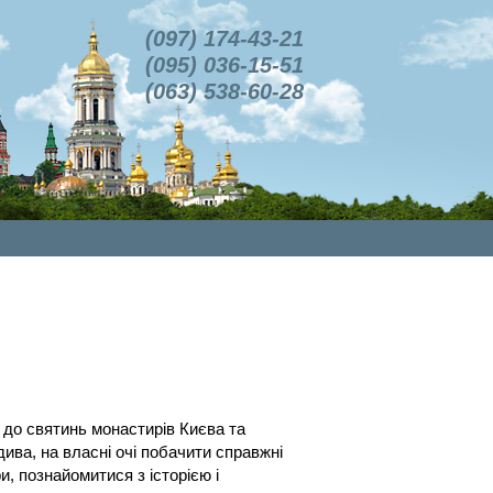
(097) 174-43-21
(095) 036-15-51
(063) 538-60-28
до святинь монастирів Києва та
дива, на власні очі побачити справжні
и, познайомитися з історією і