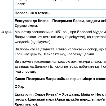
Слави...
Поселення в готель.
Екскурсія до Києво – Печерської Лаври, завдяки як
Єрусалимом.
Монастир заснований в 1051 році при Ярославі Мудрому
1-й день
Лаври покояться нетлінні мощі (відвідуємо), на територі
Феодосія (відвідуємо).
Ви побачите і відвідаєте: Свято-Успенський собор, що 
Троїцьку церкву, Всехсвятську, Трапезну церкви.
Ви зможете насолодитися красою архітектури златоглав
дзвіниць на Дальніх і Ближніх печерах, побачите келії 
інші споруди.
Києво-Печерська Лавра займає перше місце в списку
Обід.
Екскурсія „Серце Києва” – Хрещатик, Майдан Незал
площа, Царський парк (Арка дружби народів, пам'
Хрестителю).