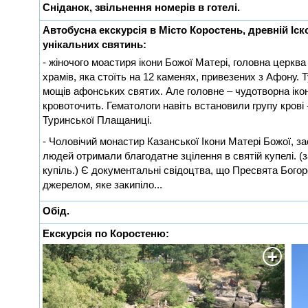
Сніданок, звільнення номерів в готелі.
Автобусна екскурсія в Місто Коростень, древній Іс
унікальних святинь:
- жіночого моастиря ікони Божої Матері, головна церква
храмів, яка стоїть на 12 каменях, привезених з Афону. Т
мощів афонських святих. Але головне – чудотворна іко
кровоточить. Гематологи навіть встановили групу крові -
Туринської Плащаниці.
- Чоловічий монастир Казанської Ікони Матері Божої, за
людей отримали благодатне зцілення в святій купелі. 
купіль.) Є документальні свідоцтва, що Пресвята Бого
джерелом, яке закипіло...
Обід.
Екскурсія по Коростеню: