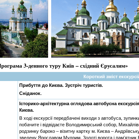
рограма 3-денного туру Київ – східний Єрусалим»
Короткий зміст екскурсі
Прибуття до Києва. Зустріч туристів.
Сніданок.
Історико-архітектурна оглядова автобусна екскурсія
Києва.
В ході екскурсії передбачені виходи з автобуса, зупин
побачите і відвідаєте Володимирський собор, Михайлі
родзинку бароко – візитну картку м. Києва – Андріївськ
зведену Ярославом Мудрим, Золоті ворота і пам'ятник