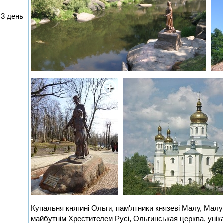
3 день
Купальня княгині Ольги, пам'ятники князеві Малу, Мал
майбутнім Хрестителем Русі, Ольгинськая церква, уні