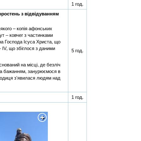
1 год.
коростень з відвідуванням
 якого – копія афонських
ут – ковчег з частинками
на Господа Ісуса Христа, що
 IV, що збіглося з даними
5 год.
снований на місці, де безліч
(за бажанням, занурюємося в
родиця з'явилася людям над
1 год.