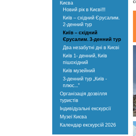
с
Києва
Новий рік в Києві!!!
Київ – східний Єрусалим.
2-денний тур
Київ – східний
Єрусалим. 3-денний тур
Два незабутні дні в Києві
Київ 1- денний, Київ
пішохідний
Київ музейний
3-денний тур „Київ -
плюс...”
Організація дозвілля
туристів
Індивідуальні екскурсії
Музеї Києва
Календар екскурсій 2026