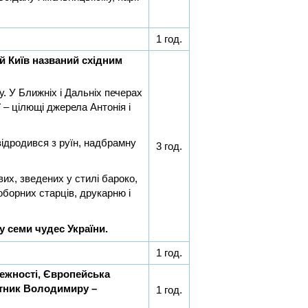
1 год.
ій Київ названий східним
. У Ближніх і Дальніх печерах
ї – цілющі джерела Антонія і
відродився з руїн, надбрамну
3 год.
их, зведених у стилі бароко,
соборних старців, друкарню і
 семи чудес України.
1 год.
ежності, Європейська
ятник Володимиру –
1 год.