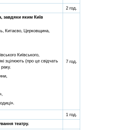
2 год.
а, завдяки яким Київ
ль, Китаєво, Церковщина,
ївського Київського,
кі зцілюють (про це свідчать
7 год.
 раку.
ини,
»,
одиці».
1 год.
вання театру.