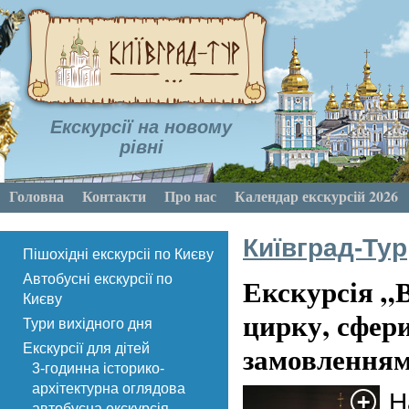
Екскурсії на новому
рівні
Головна
Контакти
Про нас
Календар екскурсій 2026
Київград-Тур
Пішохідні екскурсіі по Києву
Екскурсія „В
Автобусні екскурсії по
Києву
цирку, сфери
Тури вихідного дня
замовленням
Екскурсії для дітей
3-годинна історико-
архітектурна оглядова
Н
автобусна екскурсія