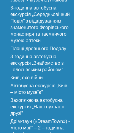
3-годинна автобусна
екскурсія „Середньовічний
Поділ” з відвідуванням
знаменитого Флорівського
монастиря та таємничого
музею-аптеки
Площі древнього Подолу
3-годинна автобусна
екскурсія „Знайомство з
Голосіївським районом”
Київ, ехо війни
Автобусна екскурсія „Київ
– місто музеїв”
Захоплююча автобусна
екскурсія „Наші пухнасті
друзі”
Дрім-таун («DreamTown») -
місто мрії” – 2 – годинна