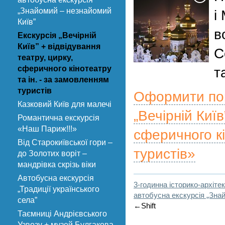
„Знайомий – незнайомий
і
Київ”
в
Екскурсія „Вечірній
Київ” + відвідування
С
театру, цирку,
сферичного кінотеатру
т
та ін. - за замовленням
туристів
Оформити поп
Казковий Київ для малечі
„Вечірній Київ
Романтична екскурсія
«Наш Париж!!!»
сферичного кі
Від Старокиївської гори –
туристів»
до Золотих воріт –
мандрівка скрізь віки
Автобусна екскурсія
3-годинна історико-архіте
„Традиції українського
автобусна екскурсія „Зна
села”
←Shift
Таємниці Андрієвського
Узвозу + музей Булгакова